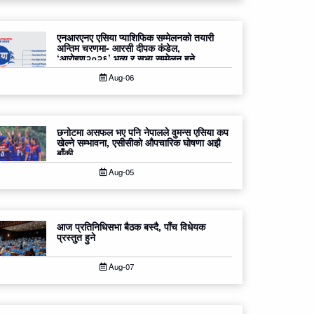
एनआरएनए एसिया प्याशिफिक सम्मेलनको तयारी
अन्तिम चरणमा- आरसी दीपक कंडेल,
‘आरोहण२०२६’ भव्य र सभ्य सम्मेलन हुने
Aug-06
छनोटमा असफल भए पनि नेपालले वुमन्स एसिया कप
खेल्ने सम्भावना, एसीसीको औपचारिक घोषणा अझै
बाँकी
Aug-05
आज प्रतिनिधिसभा बैठक बस्दै, पाँच विधेयक
प्रस्तुत हुने
Aug-07