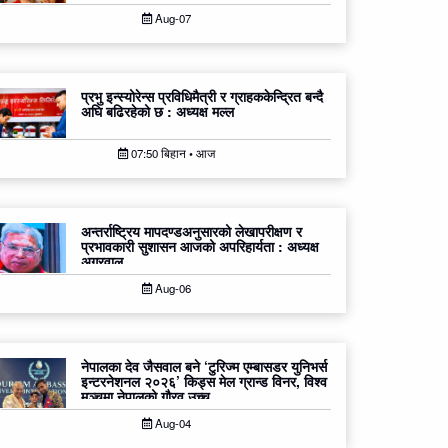
Aug-07
प्रभु इन्स्योरेन्स प्रविधिमैत्री र ग्राहककेन्द्रित बन्दै
अघि बढिरहेको छ : अध्यक्ष मल्ल
07:50 बिहान • आज
अन्तर्राष्ट्रिय मापदण्डअनुसारको लेखापरीक्षण र
प्रभावकारी सुशासन आजको अपरिहार्यता : अध्यक्ष
अग्रवाल
Aug-06
नेपालका देव जैसवाल बने ‘टुरिज्म एम्बासडर युनिभर्स
इन्टरनेशनल २०२६’ किड्स मेल ग्रान्ड विनर, विश्व
मञ्चमा नेपालको गौरव उच्च
Aug-04