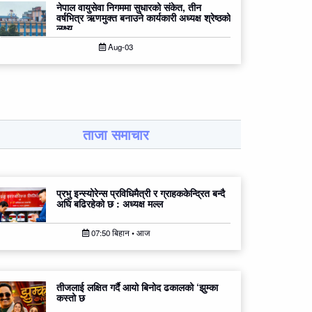
नेपाल वायुसेवा निगममा सुधारको संकेत, तीन
वर्षभित्र ऋणमुक्त बनाउने कार्यकारी अध्यक्ष श्रेष्ठको
लक्ष्य
Aug-03
ताजा समाचार
प्रभु इन्स्योरेन्स प्रविधिमैत्री र ग्राहककेन्द्रित बन्दै
अघि बढिरहेको छ : अध्यक्ष मल्ल
07:50 बिहान • आज
तीजलाई लक्षित गर्दै आयो बिनोद ढकालको ‘झुम्का
कस्तो छ