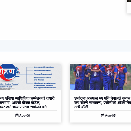
ए एसिया प्याशिफिक सम्मेलनको तयारी
छनोटमा असफल भए पनि नेपालले वुमन्स
 चरणमा- आरसी दीपक कंडेल,
कप खेल्ने सम्भावना, एसीसीको औपचारि
०२६’ भव्य र सभ्य सम्मेलन हुने
अझै बाँकी
Aug-06
Aug-05