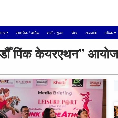
माचार
सामाजिक / धार्मिक
शन्ती / सुरक्षा
विश्व
अन्तर्वार्ता
अधिक
डौँ पिंक केयरएथन” आयोजन