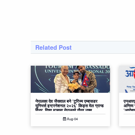
Related Post
नेपालका देव जैसवाल बने ‘टुरिज्म एम्बासडर
एनआरएन
युनिभर्स इन्टरनेशनल २०२६’ किड्स मेल ग्रान्ड
अन्तिम
विनर, विश्व मञ्चमा नेपालको गौरव उच्च
‘आरोहण२
Aug-04