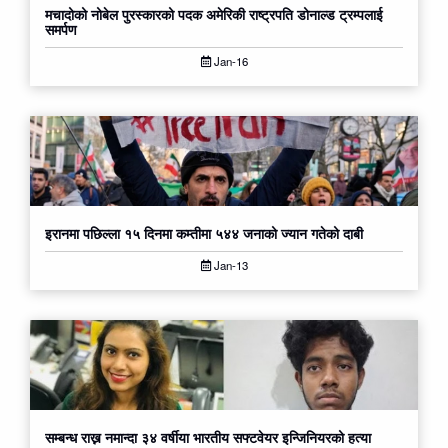
मचादोको नोबेल पुरस्कारको पदक अमेरिकी राष्ट्रपति डोनाल्ड ट्रम्पलाई
समर्पण
Jan-16
इरानमा पछिल्ला १५ दिन​मा कम्तीमा ५४४ जनाको ज्यान ग​तेको दाबी
Jan-13
सम्बन्ध राख्न नमान्दा ३४ वर्षीया भार​तीय​ सफ्टवेयर इन्जिनियरको हत्या