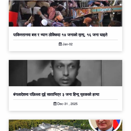
पाकिस्तानमा बस र भ्यान ठोक्किदा १४ ज​नाको मृत्यु, १६ जना घाइते
Jan-02
बंगलादेशमा पछिल्ला दुई साताभित्र ३ ज​ना हिन्दु युव​कको हत्या
Dec-31 , 2025