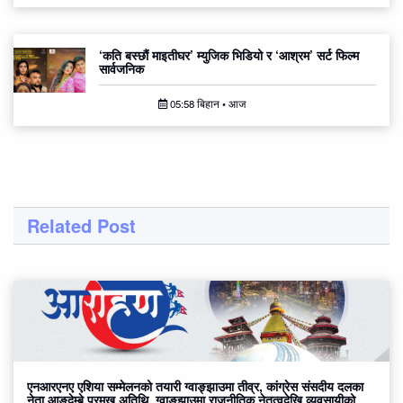
‘कति बस्छौं माइतीघर’ म्युजिक भिडियो र ‘आश्रम’ सर्ट फिल्म
सार्वजनिक
05:58 बिहान • आज
Related Post
एनआरएनए एशिया सम्मेलनको तयारी ग्वाङ्झाउमा तीव्र, कांग्रेस संसदीय दलका
नेता आङदेम्बे प्रमुख अतिथि, ग्वाङ्झाउमा राजनीतिक नेतृत्वदेखि व्यवसायीको