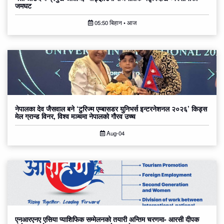
जमघट
05:50 बिहान • आज
नेपालका देव जैसवाल बने ‘टुरिज्म एम्बासडर युनिभर्स इन्टरनेशनल २०२६’ किड्स
मेल ग्रान्ड विनर, विश्व मञ्चमा नेपालको गौरव उच्च
Aug-04
एनआरएनए एसिया प्याशिफिक सम्मेलनको तयारी अन्तिम चरणमा- आरसी दीपक