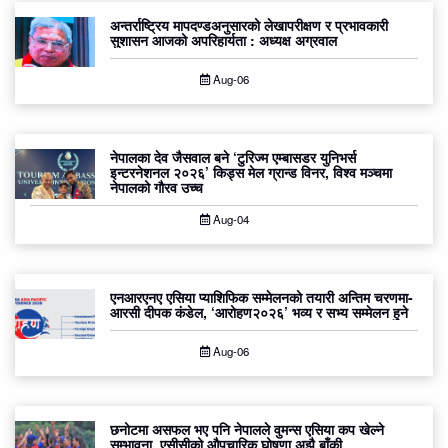
अन्तर्राष्ट्रिय मापदण्डअनुसारको लेखापरीक्षण र प्रभावकारी
सुशासन आजको अपरिहार्यता : अध्यक्ष अग्रवाल
Aug-06
नेपालका देव जैसवाल बने ‘टुरिज्म एम्बासडर युनिभर्स
इन्टरनेशनल २०२६’ किड्स मेल ग्रान्ड विनर, विश्व मञ्चमा
नेपालको गौरव उच्च
Aug-04
एनआरएनए एसिया प्याशिफिक सम्मेलनको तयारी अन्तिम चरणमा-
आरसी दीपक कंडेल, ‘आरोहण२०२६’ भव्य र सभ्य सम्मेलन हुने
Aug-06
छनोटमा असफल भए पनि नेपालले वुमन्स एसिया कप खेल्ने
सम्भावना, एसीसीको औपचारिक घोषणा अझै बाँकी