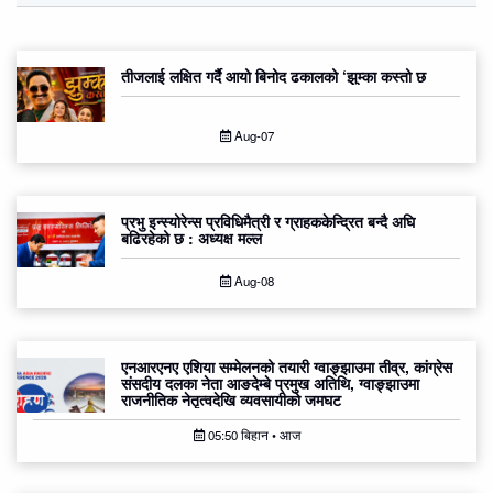
तीजलाई लक्षित गर्दै आयो बिनोद ढकालको ‘झुम्का कस्तो छ
Aug-07
प्रभु इन्स्योरेन्स प्रविधिमैत्री र ग्राहककेन्द्रित बन्दै अघि
बढिरहेको छ : अध्यक्ष मल्ल
Aug-08
एनआरएनए एशिया सम्मेलनको तयारी ग्वाङ्झाउमा तीव्र, कांग्रेस
संसदीय दलका नेता आङदेम्बे प्रमुख अतिथि, ग्वाङ्झाउमा
राजनीतिक नेतृत्वदेखि व्यवसायीको जमघट
05:50 बिहान • आज