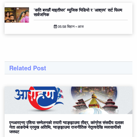
‘कति बस्छौं माइतीघर’ म्युजिक भिडियो र ‘आश्रम’ सर्ट फिल्म
सार्वजनिक
05:58 बिहान • आज
Related Post
एनआरएनए एशिया सम्मेलनको तयारी ग्वाङ्झाउमा तीव्र, कांग्रेस संसदीय दलका
नेता आङदेम्बे प्रमुख अतिथि, ग्वाङ्झाउमा राजनीतिक नेतृत्वदेखि व्यवसायीको
जमघट