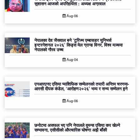
सुशासन आजको अपरिहार्यता : अध्यक्ष अग्रवाल
Aug-06
नेपालका देव जैसवाल बने ‘टुरिज्म एम्बासडर युनिभर्स
इन्टरनेशनल २०२६’ किड्स मेल ग्रान्ड विनर, विश्व मञ्चमा
नेपालको गौरव उच्च
Aug-04
एनआरएनए एसिया प्याशिफिक सम्मेलनको तयारी अन्तिम चरणमा-
आरसी दीपक कंडेल, ‘आरोहण२०२६’ भव्य र सभ्य सम्मेलन हुने
Aug-06
छनोटमा असफल भए पनि नेपालले वुमन्स एसिया कप खेल्ने
सम्भावना, एसीसीको औपचारिक घोषणा अझै बाँकी