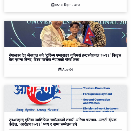
05:50 बिहान • आज
नेपालका देव जैसवाल बने ‘टुरिज्म एम्बासडर युनिभर्स इन्टरनेशनल २०२६’ किड्स
मेल ग्रान्ड विनर, विश्व मञ्चमा नेपालको गौरव उच्च
Aug-04
एनआरएनए एसिया प्याशिफिक सम्मेलनको तयारी अन्तिम चरणमा- आरसी दीपक
कंडेल, ‘आरोहण२०२६’ भव्य र सभ्य सम्मेलन हुने