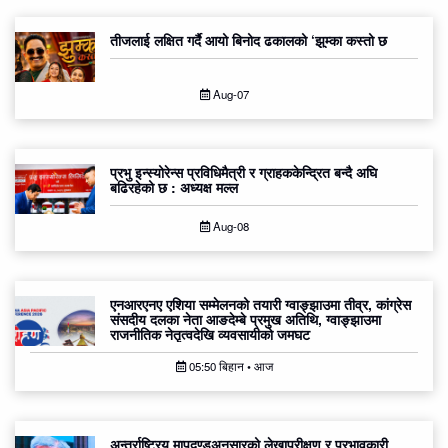
तीजलाई लक्षित गर्दै आयो बिनोद ढकालको ‘झुम्का कस्तो छ
Aug-07
प्रभु इन्स्योरेन्स प्रविधिमैत्री र ग्राहककेन्द्रित बन्दै अघि
बढिरहेको छ : अध्यक्ष मल्ल
Aug-08
एनआरएनए एशिया सम्मेलनको तयारी ग्वाङ्झाउमा तीव्र, कांग्रेस
संसदीय दलका नेता आङदेम्बे प्रमुख अतिथि, ग्वाङ्झाउमा
राजनीतिक नेतृत्वदेखि व्यवसायीको जमघट
05:50 बिहान • आज
अन्तर्राष्ट्रिय मापदण्डअनुसारको लेखापरीक्षण र प्रभावकारी