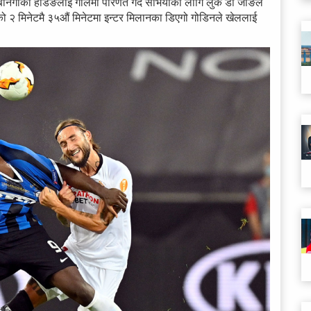
नेगाको हेडिङलाई गोलमा परिणत गर्दै सेभियाका लागि लुक डी जोङले
को २ मिनेटमै ३५औं मिनेटमा इन्टर मिलानका डिएगो गोडिनले खेललाई