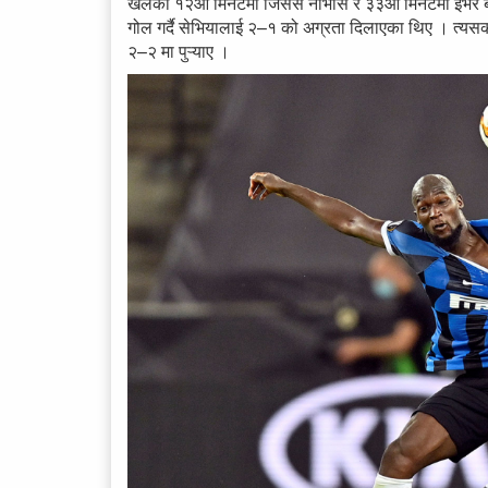
खेलको १२औं मिनेटमा जिसस नाभास र ३३औं मिनेटमा इभर बा
गोल गर्दै सेभियालाई २–१ को अग्रता दिलाएका थिए । त्यस
२–२ मा पुऱ्याए ।