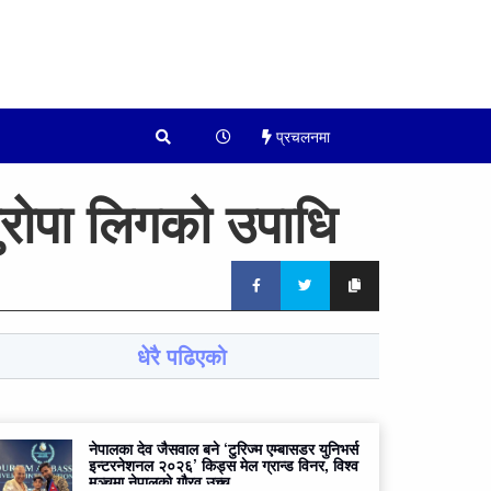
प्रचलनमा
युरोपा लिगको उपाधि
धेरै पढिएको
नेपालका देव जैसवाल बने ‘टुरिज्म एम्बासडर युनिभर्स
इन्टरनेशनल २०२६’ किड्स मेल ग्रान्ड विनर, विश्व
मञ्चमा नेपालको गौरव उच्च