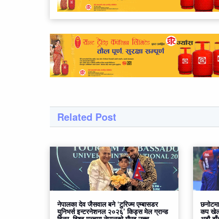
Related Post
नेपालका देव जैसवाल बने ‘टुरिज्म एम्बासडर
छनोटमा
युनिभर्स इन्टरनेशनल २०२६’ किड्स मेल ग्रान्ड
कप खेल
विनर, विश्व मञ्चमा नेपालको गौरव उच्च
अझै बाँ