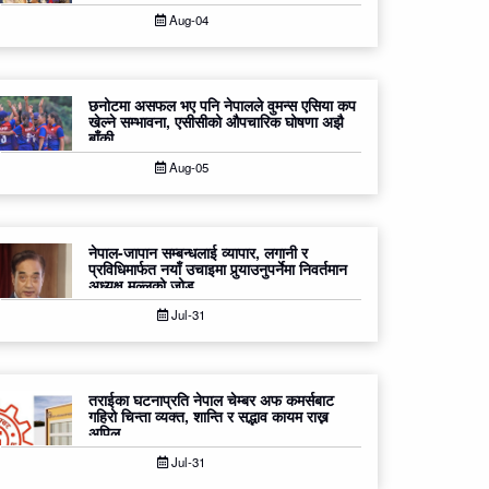
Aug-04
छनोटमा असफल भए पनि नेपालले वुमन्स एसिया कप
खेल्ने सम्भावना, एसीसीको औपचारिक घोषणा अझै
बाँकी
Aug-05
नेपाल-जापान सम्बन्धलाई व्यापार, लगानी र
प्रविधिमार्फत नयाँ उचाइमा पुर्‍याउनुपर्नेमा निवर्तमान
अध्यक्ष मल्लको जोड
Jul-31
तराईका घटनाप्रति नेपाल चेम्बर अफ कमर्सबाट
गहिरो चिन्ता व्यक्त, शान्ति र सद्भाव कायम राख्न
अपिल
Jul-31