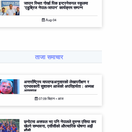
जापान स्थित गोर्खा पिक इन्टरनेसनल स्कुलमा
‘एडुब्रिज नेपाल-जापान’ कार्यक्रम सम्पन्न
Aug-04
ताजा समाचार
अन्तर्राष्ट्रिय मापदण्डअनुसारको लेखापरीक्षण र
प्रभावकारी सुशासन आजको अपरिहार्यता : अध्यक्ष
अग्रवाल
07:09 बिहान • आज
छनोटमा असफल भए पनि नेपालले वुमन्स एसिया कप
खेल्ने सम्भावना, एसीसीको औपचारिक घोषणा अझै
बाँकी