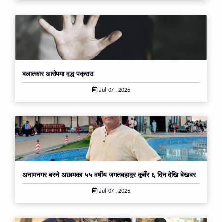
बलात्कार आरोपमा वृद्ध पक्राउ
Jul-07 , 2025
अनामनगर बस्ने अछाम​का ५५ वर्षीय जगतबहादुर कुवँर ६ दिन देखि बेख​ब​र
Jul-07 , 2025