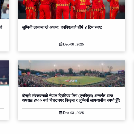
लो
लुम्बिनी लायन्स प्ले अफमा, एनपिएलको शीर्ष ४ टिम स्पष्ट
Dec-06 , 2025
दोस्रो संस्करणको नेपाल प्रिमियर लिग (एनपिएल) अन्तर्गत आज
अपराह्न ४ः०० बजे विराटनगर किङ्स र लुम्बिनी लायन्सबीच स्पर्धा हुँदै
Dec-03 , 2025