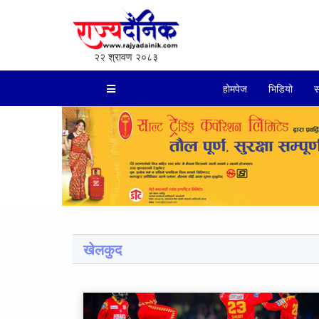
२२ श्रावण २०८३
होमपेज
भिडियो
स
खेलकुद